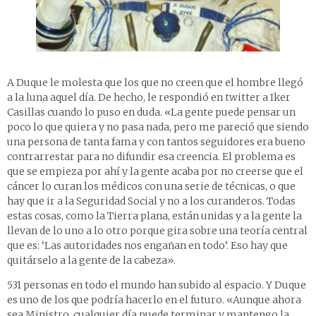
A Duque le molesta que los que no creen que el hombre llegó
a la luna aquel día. De hecho, le respondió en twitter a Iker
Casillas cuando lo puso en duda. «La gente puede pensar un
poco lo que quiera y no pasa nada, pero me pareció que siendo
una persona de tanta fama y con tantos seguidores era bueno
contrarrestar para no difundir esa creencia. El problema es
que se empieza por ahí y la gente acaba por no creerse que el
cáncer lo curan los médicos con una serie de técnicas, o que
hay que ir a la Seguridad Social y no a los curanderos. Todas
estas cosas, como la Tierra plana, están unidas y a la gente la
llevan de lo uno a lo otro porque gira sobre una teoría central
que es: ‘Las autoridades nos engañan en todo’. Eso hay que
quitárselo a la gente de la cabeza».
531 personas en todo el mundo han subido al espacio. Y Duque
es uno de los que podría hacerlo en el futuro. «Aunque ahora
sea Ministro, cualquier día puede terminar y mantengo la