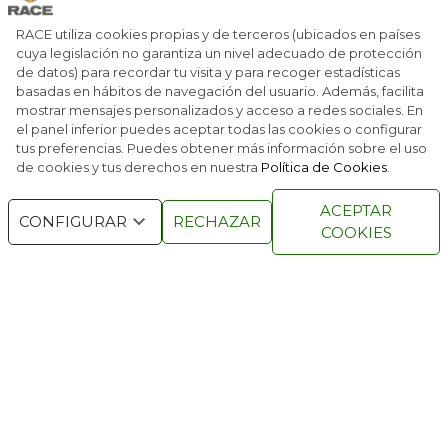
EN LA ÉLITE MUNDIAL DE LA FÓRMULA E
RACE utiliza cookies propias y de terceros (ubicados en países
cuya legislación no garantiza un nivel adecuado de protección
de datos) para recordar tu visita y para recoger estadísticas
EL CIRCUITO DE MADRID JARAMA–RACE SE
basadas en hábitos de navegación del usuario. Además, facilita
CONECTA A LA FÓRMULA E
mostrar mensajes personalizados y acceso a redes sociales. En
el panel inferior puedes aceptar todas las cookies o configurar
tus preferencias. Puedes obtener más información sobre el uso
de cookies y tus derechos en nuestra
Política de Cookies
.
RACE © 2016
TODOS LOS DERECHOS
ACEPTAR
RESERVADOS
CONFIGURAR
RECHAZAR
COOKIES
QUIENES SOMOS
NÚMEROS ANTERIORES
CONTACTO
AVISO LEGAL
POLÍTICA DE COOKIES