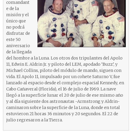
comandant
e de la
misión y el
único que
no podrá
disfrutar de
este 50
aniversario
de la llegada
del hombre a la Luna. Los otros dos tripulantes del Apolo
11, Edwin E. Aldrin Jr. y piloto del LEM, apodado ‘Buzz’, y
Michael Collins, piloto del módulo de mando, siguen con
vida. El Apolo 11, impulsado por un cohete Saturno V, fue
lanzado al espacio desde el complejo espacial Kennedy, en
Cabo Cañaveral (Florida), el 16 de julio de 1969. La nave
llegó a la superficie lunar el 20 de julio de ese mismo año
y al día siguiente dos astronautas -Armstrong y Aldrin-
caminaron sobre la superficie de la Luna, donde en total
estuvieron 21 horas 36 minutos y 20 segundos. El 22 de
julio regresaron a la Tierra.