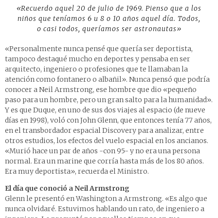
«Recuerdo aquel 20 de julio de 1969. Pienso que a los
niños que teníamos 6 u 8 o 10 años aquel día. Todos,
o casi todos, queríamos ser astronautas»
«Personalmente nunca pensé que quería ser deportista,
tampoco destaqué mucho en deportes y pensaba en ser
arquitecto, ingeniero o profesiones que te llamaban la
atención como fontanero o albañil». Nunca pensó que podría
conocer a Neil Armstrong, ese hombre que dio «pequeño
paso para un hombre, pero un gran salto para la humanidad».
Y es que Duque, en uno de sus dos viajes al espacio (de nueve
días en 1998), voló con John Glenn, que entonces tenía 77 años,
en el transbordador espacial Discovery para analizar, entre
otros estudios, los efectos del vuelo espacial en los ancianos.
«Murió hace un par de años -con 95- y no era una persona
normal. Era un marine que corría hasta más de los 80 años.
Era muy deportista», recuerda el Ministro.
El día que conoció a Neil Armstrong
Glenn le presentó en Washington a Armstrong. «Es algo que
nunca olvidaré. Estuvimos hablando un rato, de ingeniero a