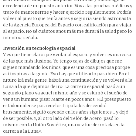
excedencia de mi puesto anterior. Voy a las pruebas médicas y
trato de mantenerme y hacer ejercicio regularmente. Podría
volver al puesto que tenía antes y seguiría siendo astronauta
de la Agencia Europea del Espacio con calificación para viajar
al espacio. No sé cuántos años más me durará la salud pero lo
intento», señala.
Inversión en tecnología espacial
Y es que tiene claro que «volar al espacio y volver es una cosa
de las que más ilusiona. Yo tengo cajas de dibujos que me
siguen mandando los niños, que es una cosa preciosa porque
así inspiras a la gente. Eso hay que utilizarlo para bien. En el
futuro irá más gente, habrá una continuación y se volverá a la
Luna a la que dejamos de ir». La carrera espacial pasó a un
segundo plano ya aquel mismo año y se esfumó el sueño de
ver a un humano pisar Marte en pocos años. «El presupuesto
estadounidense para vuelos tripulados descendió
bruscamente, siguió cayendo en los años siguientes… y dejó
de ser posible. Y, al otro lado del Telón de Acero, pasó lo
mismo con la Unión Soviética, una vez fue derrotada en la
carrera a la Luna».