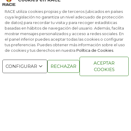
RACE, BP Y GALP TE ABARATAN LOS VIAJES
RACE utiliza cookies propias y de terceros (ubicados en países
cuya legislación no garantiza un nivel adecuado de protección
de datos) para recordar tu visita y para recoger estadísticas
EL RACE IMPULSA UNA NUEVA FORMA DE
RECUPERAR PUNTOS
basadas en hábitos de navegación del usuario. Además, facilita
mostrar mensajes personalizados y acceso a redes sociales. En
el panel inferior puedes aceptar todas las cookies o configurar
tus preferencias. Puedes obtener más información sobre el uso
de cookies y tus derechos en nuestra
Política de Cookies
.
RACE © 2016
TODOS LOS DERECHOS
ACEPTAR
RESERVADOS
CONFIGURAR
RECHAZAR
COOKIES
QUIENES SOMOS
NÚMEROS ANTERIORES
CONTACTO
AVISO LEGAL
POLÍTICA DE COOKIES