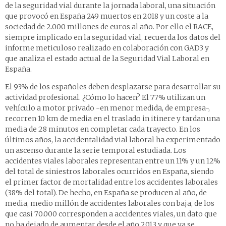
de la seguridad vial durante la jornada laboral, una situación
que provocó en España 249 muertos en 2018 y un coste a la
sociedad de 2.000 millones de euros al año. Por ello el RACE,
siempre implicado en la seguridad vial, recuerda los datos del
informe meticuloso realizado en colaboración con GAD3 y
que analiza el estado actual de la Seguridad Vial Laboral en
España.
El 93% de los españoles deben desplazarse para desarrollar su
actividad profesional. ¿Cómo lo hacen? El 77% utilizan un
vehículo a motor privado -en menor medida, de empresa-,
recorren 10 km de media en el traslado in itinere y tardan una
media de 28 minutos en completar cada trayecto. En los
últimos años, la accidentalidad vial laboral ha experimentado
un ascenso durante la serie temporal estudiada. Los
accidentes viales laborales representan entre un 11% y un 12%
del total de siniestros laborales ocurridos en España, siendo
el primer factor de mortalidad entre los accidentes laborales
(38% del total). De hecho, en España se producen al año, de
media, medio millón de accidentes laborales con baja, de los
que casi 70.000 corresponden a accidentes viales, un dato que
no ha dejado de aumentar desde el año 2013 y que ya se