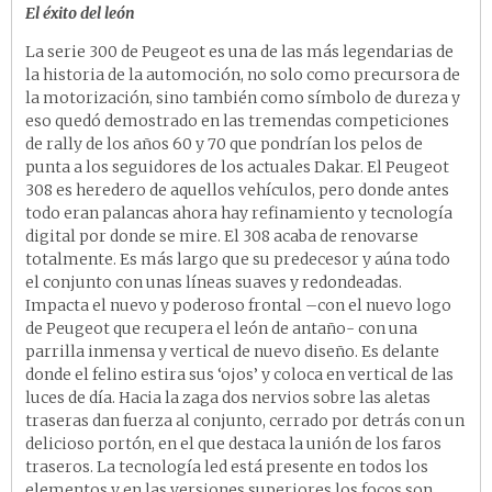
El éxito del león
La serie 300 de Peugeot es una de las más legendarias de
la historia de la automoción, no solo como precursora de
la motorización, sino también como símbolo de dureza y
eso quedó demostrado en las tremendas competiciones
de rally de los años 60 y 70 que pondrían los pelos de
punta a los seguidores de los actuales Dakar. El Peugeot
308 es heredero de aquellos vehículos, pero donde antes
todo eran palancas ahora hay refinamiento y tecnología
digital por donde se mire. El 308 acaba de renovarse
totalmente. Es más largo que su predecesor y aúna todo
el conjunto con unas líneas suaves y redondeadas.
Impacta el nuevo y poderoso frontal –con el nuevo logo
de Peugeot que recupera el león de antaño- con una
parrilla inmensa y vertical de nuevo diseño. Es delante
donde el felino estira sus ‘ojos’ y coloca en vertical de las
luces de día. Hacia la zaga dos nervios sobre las aletas
traseras dan fuerza al conjunto, cerrado por detrás con un
delicioso portón, en el que destaca la unión de los faros
traseros. La tecnología led está presente en todos los
elementos y en las versiones superiores los focos son