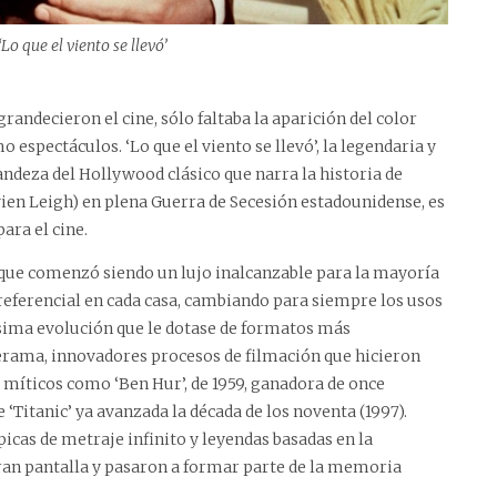
Lo que el viento se llevó’
randecieron el cine, sólo faltaba la aparición del color
espectáculos. ‘Lo que el viento se llevó’, la legendaria y
andeza del Hollywood clásico que narra la historia de
vien Leigh) en plena Guerra de Secesión estadounidense, es
ara el cine.
r que comenzó siendo un lujo inalcanzable para la mayoría
referencial en cada casa, cambiando para siempre los usos
ésima evolución que le dotase de formatos más
erama, innovadores procesos de filmación que hicieron
s míticos como ‘Ben Hur’, de 1959, ganadora de once
 ‘Titanic’ ya avanzada la década de los noventa (1997).
picas de metraje infinito y leyendas basadas en la
ran pantalla y pasaron a formar parte de la memoria