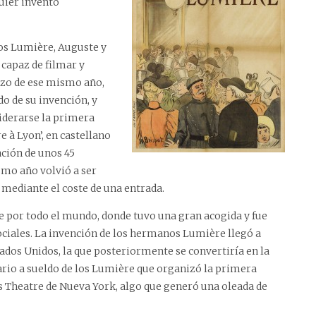
uier invento
nos Lumière, Auguste y
capaz de filmar y
zo de ese mismo año,
do de su invención, y
siderarse la primera
re à Lyon’, en castellano
ación de unos 45
smo año volvió a ser
 mediante el coste de una entrada.
 por todo el mundo, donde tuvo una gran acogida y fue
ociales. La invención de los hermanos Lumière llegó a
stados Unidos, la que posteriormente se convertiría en la
rario a sueldo de los Lumière que organizó la primera
s Theatre de Nueva York, algo que generó una oleada de