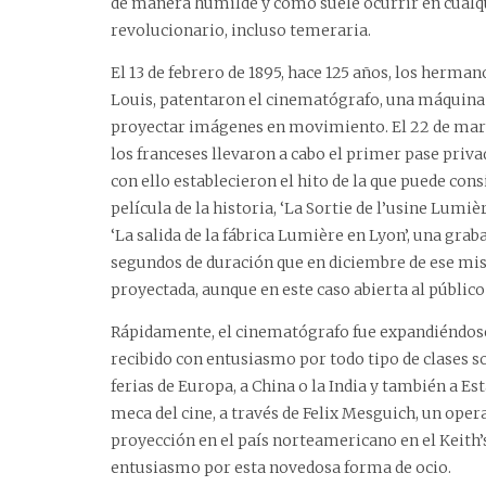
de manera humilde y como suele ocurrir en cualq
revolucionario, incluso temeraria.
El 13 de febrero de 1895, hace 125 años, los herma
Louis, patentaron el cinematógrafo, una máquina 
proyectar imágenes en movimiento. El 22 de mar
los franceses llevaron a cabo el primer pase priva
con ello establecieron el hito de la que puede con
película de la historia, ‘La Sortie de l’usine Lumiè
‘La salida de la fábrica Lumière en Lyon’, una grab
segundos de duración que en diciembre de ese mi
proyectada, aunque en este caso abierta al público
Rápidamente, el cinematógrafo fue expandiéndose
recibido con entusiasmo por todo tipo de clases s
ferias de Europa, a China o la India y también a E
meca del cine, a través de Felix Mesguich, un ope
proyección en el país norteamericano en el Keith’
entusiasmo por esta novedosa forma de ocio.