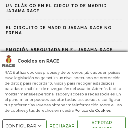
UN CLÁSICO EN EL CIRCUITO DE MADRID
JARAMA RACE
EL CIRCUITO DE MADRID JARAMA-RACE NO
FRENA
EMOCIÓN ASEGURADA EN EL JARAMA-RACE
Cookies en RACE
RECTA DE META PARA LOS MUNDIALES DEL
MOTOR
RACE utiliza cookies propias y de terceros (ubicados en países
cuya legislación no garantiza un nivel adecuado de protección
de datos) para recordar tu visita y para recoger estadísticas
LOS MUNDIALES DEL MOTOR SE CALIENTAN
basadas en hábitos de navegación del usuario. Además, facilita
mostrar mensajes personalizados y acceso a redes sociales. En
el panel inferior puedes aceptar todas las cookies o configurar
tus preferencias. Puedes obtener más información sobre el uso
de cookies y tus derechos en nuestra
Política de Cookies
.
RACE © 2016
TODOS LOS DERECHOS
ACEPTAR
RESERVADOS
CONFIGURAR
RECHAZAR