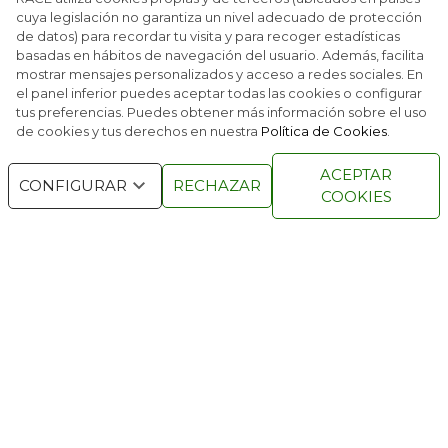
cuya legislación no garantiza un nivel adecuado de protección
de datos) para recordar tu visita y para recoger estadísticas
basadas en hábitos de navegación del usuario. Además, facilita
ASÍ VEMOS LOS ESPAÑOLES LA IA
mostrar mensajes personalizados y acceso a redes sociales. En
el panel inferior puedes aceptar todas las cookies o configurar
tus preferencias. Puedes obtener más información sobre el uso
de cookies y tus derechos en nuestra
Política de Cookies
.
RACE © 2016
TODOS LOS DERECHOS
ACEPTAR
RESERVADOS
CONFIGURAR
RECHAZAR
COOKIES
QUIENES SOMOS
NÚMEROS ANTERIORES
CONTACTO
AVISO LEGAL
POLÍTICA DE COOKIES