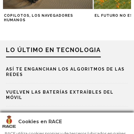
COPILOTOS, LOS NAVEGADORES
EL FUTURO NO ES
HUMANOS
LO ÚLTIMO EN TECNOLOGIA
ASÍ TE ENGANCHAN LOS ALGORITMOS DE LAS
REDES
VUELVEN LAS BATERÍAS EXTRAÍBLES DEL
MÓVIL
DE LA ERA DEL MÓVIL A LA ERA DE LA IA
Cookies en RACE
LA EDUCACIÓN YA NO SE ENTIENDE SIN IA
RACE utiliza cookies propias y de terceros (ubicados en países