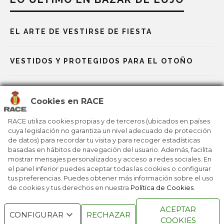
EL ARTE DE VESTIRSE DE FIESTA
VESTIDOS Y PROTEGIDOS PARA EL OTOÑO
UNA MIRADA AL VERANO CON ESTILO
Cookies en RACE
¿QUIÉN DIJO QUE UN PICNIC NO ES UN LUJO?
RACE utiliza cookies propias y de terceros (ubicados en países
cuya legislación no garantiza un nivel adecuado de protección
de datos) para recordar tu visita y para recoger estadísticas
basadas en hábitos de navegación del usuario. Además, facilita
UN ESCRITORIO PARA DAR ENVIDIA
mostrar mensajes personalizados y acceso a redes sociales. En
el panel inferior puedes aceptar todas las cookies o configurar
tus preferencias. Puedes obtener más información sobre el uso
de cookies y tus derechos en nuestra
Política de Cookies
.
RACE © 2016
TODOS LOS DERECHOS
ACEPTAR
RESERVADOS
CONFIGURAR
RECHAZAR
COOKIES