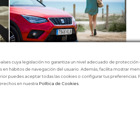
países cuya legislación no garantiza un nivel adecuado de protección
S
LA FATIGA, MALA COMPAÑERA DE
LOS
as en hábitos de navegación del usuario. Además, facilita mostrar men
VIAJE
CO
erior puedes aceptar todas las cookies o configurar tus preferencias.
derechos en nuestra
Política de Cookies
.
ACE © 2016
TODOS LOS DERECHOS RESERVAD