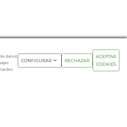
 de datos)
ACEPTAR
 CHIPS, NUEVOS ALIADOS DE LOS
SERGIO RO
CONFIGURAR
RECHAZAR
sajes
COOKIES
CHES
COCHE FUE
 Puedes
TRAILBLAZ
OS