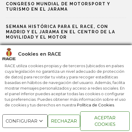
CONGRESO MUNDIAL DE MOTORSPORT Y
TURISMO EN EL JARAMA
SEMANA HISTÓRICA PARA EL RACE, CON
MADRID Y EL JARAMA EN EL CENTRO DE LA
MOVILIDAD Y EL MOTOR
Cookies en RACE
EL CIRCUITO DE MADRID JARAMA-RACE ENTRA
EN LA ÉLITE MUNDIAL DE LA FÓRMULA E
RACE utiliza cookies propias y de terceros (ubicados en países
cuya legislación no garantiza un nivel adecuado de protección
de datos) para recordar tu visita y para recoger estadísticas
EL CIRCUITO DE MADRID JARAMA–RACE SE
basadas en hábitos de navegación del usuario. Además, facilita
CONECTA A LA FÓRMULA E
mostrar mensajes personalizados y acceso a redes sociales. En
el panel inferior puedes aceptar todas las cookies o configurar
tus preferencias. Puedes obtener más información sobre el uso
de cookies y tus derechos en nuestra
Política de Cookies
.
RACE © 2016
TODOS LOS DERECHOS
ACEPTAR
RESERVADOS
CONFIGURAR
RECHAZAR
COOKIES