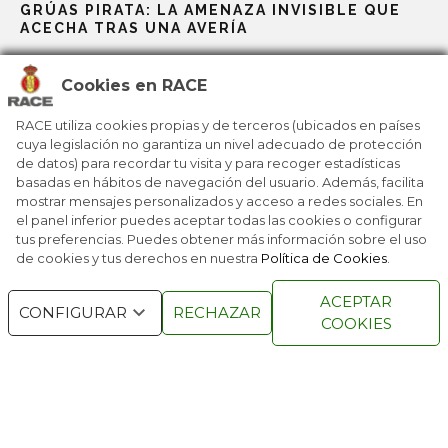
GRÚAS PIRATA: LA AMENAZA INVISIBLE QUE
ACECHA TRAS UNA AVERÍA
Cookies en RACE
EL CAMINO AL TRABAJO, FOCO PRIORITARIO
PARA LA PREVENCIÓN DE ACCIDENTES
RACE utiliza cookies propias y de terceros (ubicados en países
cuya legislación no garantiza un nivel adecuado de protección
de datos) para recordar tu visita y para recoger estadísticas
ÁNGEL CÁMARA, REPRESENTANTE DEL RACE,
MEJOR CONDUCTOR JOVEN EUROPEO 2025
basadas en hábitos de navegación del usuario. Además, facilita
mostrar mensajes personalizados y acceso a redes sociales. En
el panel inferior puedes aceptar todas las cookies o configurar
tus preferencias. Puedes obtener más información sobre el uso
de cookies y tus derechos en nuestra
Política de Cookies
.
RACE © 2016
TODOS LOS DERECHOS
ACEPTAR
RESERVADOS
CONFIGURAR
RECHAZAR
COOKIES
QUIENES SOMOS
NÚMEROS ANTERIORES