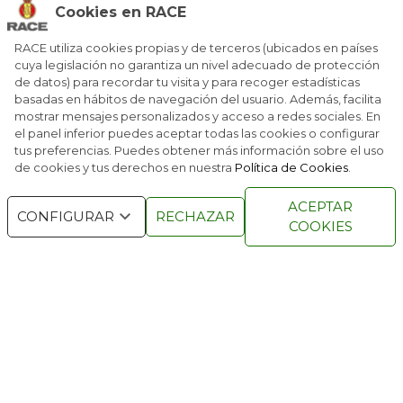
2026: NOVEDADES PARA TODOS LOS GUSTOS
Cookies en RACE
grande puede montar una caja automática XTronic CTV –
de variador continuo, lo que hace echar de menos la tipo
RACE utiliza cookies propias y de terceros (ubicados en países
secuencial que montaba antes Renault, aunque simula el
LAS BERLINAS EN LA FUTURA MOVILIDAD
cuya legislación no garantiza un nivel adecuado de protección
doble embrague- y, además, tracción total. Nissan
de datos) para recordar tu visita y para recoger estadísticas
anuncia para el año que viene el motor e-Power de 1,5
basadas en hábitos de navegación del usuario. Además, facilita
litros que se utilizará únicamente para generar
NAVIDAD PARA TODA LA FAMILIA
mostrar mensajes personalizados y acceso a redes sociales. En
electricidad para un propulsor eléctrico de 190 CV. En
el panel inferior puedes aceptar todas las cookies o configurar
marcha es un coche muy agil y la suspensión hace que sus
tus preferencias. Puedes obtener más información sobre el uso
reacciones sean nobles. Los modos de conducción –eco,
de cookies y tus derechos en nuestra
Política de Cookies
.
standard o sport- son bastante útiles. En el caso del
tracción total está confiada a un sistema Multilink en las
RACE © 2016
TODOS LOS DERECHOS
ACEPTAR
CONFIGURAR
RECHAZAR
RESERVADOS
versiones más caras.
COOKIES
El precio de promoción del es de 31.850 euros.
QUIENES SOMOS
NÚMEROS ANTERIORES
CONTACTO
AVISO LEGAL
POLÍTICA DE COOKIES