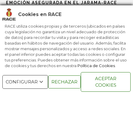
EMOCIÓN ASEGURADA EN EL JARAMA-RACE
Cookies en RACE
RECTA DE META PARA LOS MUNDIALES DEL
MOTOR
RACE utiliza cookies propias y de terceros (ubicados en países
cuya legislación no garantiza un nivel adecuado de protección
de datos) para recordar tu visita y para recoger estadísticas
basadas en hábitos de navegación del usuario. Además, facilita
LOS MUNDIALES DEL MOTOR SE CALIENTAN
mostrar mensajes personalizados y acceso a redes sociales. En
el panel inferior puedes aceptar todas las cookies o configurar
tus preferencias. Puedes obtener más información sobre el uso
de cookies y tus derechos en nuestra
Política de Cookies
.
RACE © 2016
TODOS LOS DERECHOS
ACEPTAR
RESERVADOS
CONFIGURAR
RECHAZAR
COOKIES
QUIENES SOMOS
NÚMEROS ANTERIORES
CONTACTO
AVISO LEGAL
POLÍTICA DE COOKIES