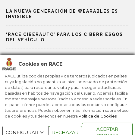
LA NUEVA GENERACIÓN DE WEARABLES ES
INVISIBLE
‘RACE CIBERAUTO’ PARA LOS CIBERRIESGOS
DEL VEHÍCULO
DE DOCTOR GOOGLE A DOCTOR CHATPGT
Cookies en RACE
JOYERÍA Y TECNOLOGÍA SE DAN LA MANO
RACE utiliza cookies propias y de terceros (ubicados en países
cuya legislación no garantiza un nivel adecuado de protección
de datos) para recordar tu visita y para recoger estadísticas
EL EFECTO SOUFFLÉ EN REDES SOCIALES
basadas en hábitos de navegación del usuario. Además, facilita
mostrar mensajes personalizados y acceso a redes sociales. En
el panel inferior puedes aceptar todas las cookies o configurar
tus preferencias. Puedes obtener más información sobre el uso
de cookies y tus derechos en nuestra
Política de Cookies
.
RACE © 2016
TODOS LOS DERECHOS
ACEPTAR
RESERVADOS
CONFIGURAR
RECHAZAR