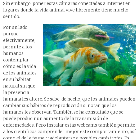
Sin embargo, poner estas cámaras conectadas a Internet en
lugares donde la vida animal vive libremente tiene mucho
sentido.
Por un lado
porque,
efectivamente,
permite a los
humanos
contemplar
cómo es la vida
de los animales
en su hábitat
natural sin que
la presencia
humana les altere. Se sabe, de hecho, que los animales pueden
cambiar sus hábitos de reproducción si notan que los
humanos les observan. También se ha constatado que se
puede producir un aumento de la transmisión de
enfermedades. Pero instalar estas webcams también permite
a los científicos comprender mejor este comportamiento, así
como el de la fauna, y adelantarse a posibles catástrofes. Es