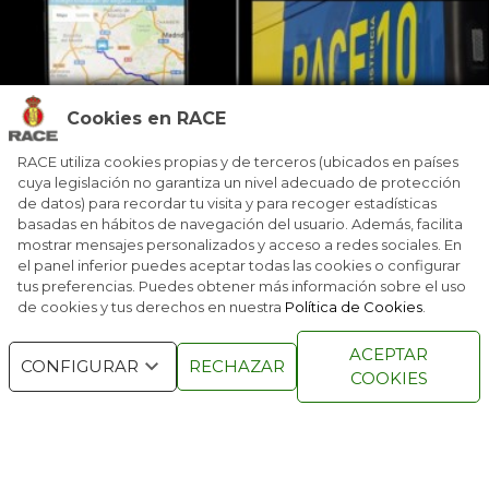
Cookies en RACE
JARAMA CLASSIC PORSCHE 2018, ALIANZA
PERFECTA
RACE utiliza cookies propias y de terceros (ubicados en países
Más de 10.000 personas se dieron cita en el Circuito del Jarama-
cuya legislación no garantiza un nivel adecuado de protección
RACE en la celebración de la tercera edición del Jarama Classic,
de datos) para recordar tu visita y para recoger estadísticas
que contó a
...
basadas en hábitos de navegación del usuario. Además, facilita
mostrar mensajes personalizados y acceso a redes sociales. En
el panel inferior puedes aceptar todas las cookies o configurar
tus preferencias. Puedes obtener más información sobre el uso
de cookies y tus derechos en nuestra
Política de Cookies
.
ACEPTAR
CONFIGURAR
RECHAZAR
COOKIES