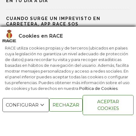
EN TU DÍA A DÍA
CUANDO SURGE UN IMPREVISTO EN
CARRETERA, APP RACE SOS
Cookies en RACE
RACE, BP Y GALP TE ABARATAN LOS VIAJES
RACE utiliza cookies propias y de terceros (ubicados en países
cuya legislación no garantiza un nivel adecuado de protección
de datos) para recordar tu visita y para recoger estadísticas
EL RACE IMPULSA UNA NUEVA FORMA DE
basadas en hábitos de navegación del usuario. Además, facilita
RECUPERAR PUNTOS
mostrar mensajes personalizados y acceso a redes sociales. En
el panel inferior puedes aceptar todas las cookies o configurar
tus preferencias. Puedes obtener más información sobre el uso
de cookies y tus derechos en nuestra
Política de Cookies
.
RACE © 2016
TODOS LOS DERECHOS
ACEPTAR
RESERVADOS
CONFIGURAR
RECHAZAR
COOKIES