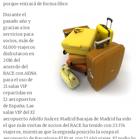
porque entrará de forma libre.
Durante el
pasado año y
gracias a los
servicios para
socios, más de
61.000 viajeros
disfrutaron en
2016 del
acuerdo del
RACE con AENA
para el uso de
21 salas VIP
repartidas en
12 aeropuertos
de España. Las
salas VIP del El
aeropuerto Adolfo Suárez Madrid Barajas de Madrid ha sido
el que más visitas de socios del RACE ha tenido con 23.374
viajeros, mientras que la segunda posición la ocupa el
aeropuerto de Barcelona-El Prat, con 12.460 viajes. El podio lo