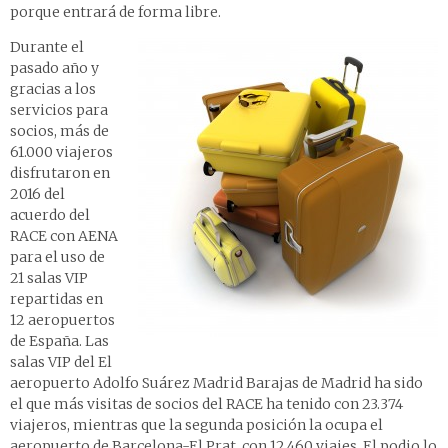
porque entrará de forma libre.
Durante el
pasado año y
gracias a los
servicios para
socios, más de
61.000 viajeros
disfrutaron en
2016 del
acuerdo del
RACE con AENA
para el uso de
21 salas VIP
repartidas en
12 aeropuertos
de España. Las
salas VIP del El
aeropuerto Adolfo Suárez Madrid Barajas de Madrid ha sido
el que más visitas de socios del RACE ha tenido con 23.374
viajeros, mientras que la segunda posición la ocupa el
aeropuerto de Barcelona-El Prat, con 12.460 viajes. El podio lo