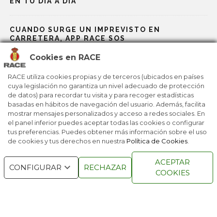
EN TU DÍA A DÍA
CUANDO SURGE UN IMPREVISTO EN
CARRETERA, APP RACE SOS
Cookies en RACE
RACE, BP Y GALP TE ABARATAN LOS VIAJES
RACE utiliza cookies propias y de terceros (ubicados en países
cuya legislación no garantiza un nivel adecuado de protección
de datos) para recordar tu visita y para recoger estadísticas
EL RACE IMPULSA UNA NUEVA FORMA DE
basadas en hábitos de navegación del usuario. Además, facilita
RECUPERAR PUNTOS
mostrar mensajes personalizados y acceso a redes sociales. En
el panel inferior puedes aceptar todas las cookies o configurar
tus preferencias. Puedes obtener más información sobre el uso
de cookies y tus derechos en nuestra
Política de Cookies
.
RACE © 2016
TODOS LOS DERECHOS
ACEPTAR
RESERVADOS
CONFIGURAR
RECHAZAR
COOKIES