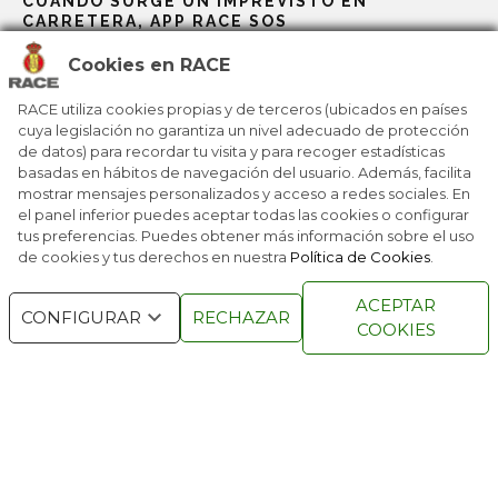
CUANDO SURGE UN IMPREVISTO EN
CARRETERA, APP RACE SOS
Cookies en RACE
RACE, BP Y GALP TE ABARATAN LOS VIAJES
RACE utiliza cookies propias y de terceros (ubicados en países
cuya legislación no garantiza un nivel adecuado de protección
de datos) para recordar tu visita y para recoger estadísticas
EL RACE IMPULSA UNA NUEVA FORMA DE
basadas en hábitos de navegación del usuario. Además, facilita
RECUPERAR PUNTOS
mostrar mensajes personalizados y acceso a redes sociales. En
el panel inferior puedes aceptar todas las cookies o configurar
tus preferencias. Puedes obtener más información sobre el uso
de cookies y tus derechos en nuestra
Política de Cookies
.
RACE © 2016
TODOS LOS DERECHOS
ACEPTAR
RESERVADOS
CONFIGURAR
RECHAZAR
COOKIES
QUIENES SOMOS
NÚMEROS ANTERIORES
CONTACTO
AVISO LEGAL
POLÍTICA DE COOKIES