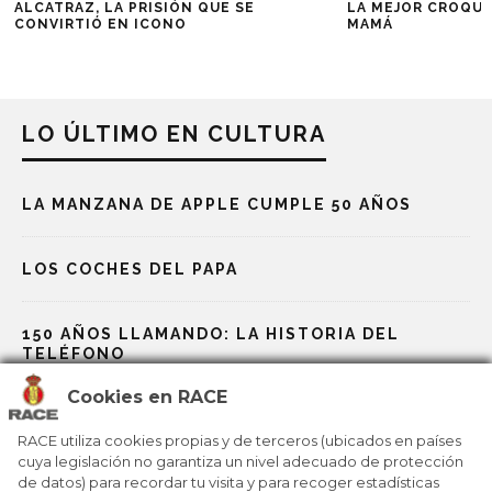
ALCATRAZ, LA PRISIÓN QUE SE
LA MEJOR CROQUE
CONVIRTIÓ EN ICONO
MAMÁ
LO ÚLTIMO EN CULTURA
LA MANZANA DE APPLE CUMPLE 50 AÑOS
LOS COCHES DEL PAPA
150 AÑOS LLAMANDO: LA HISTORIA DEL
TELÉFONO
Cookies en RACE
GAUDÍ, EL GENIO QUE REDISEÑÓ BARCELONA
RACE utiliza cookies propias y de terceros (ubicados en países
cuya legislación no garantiza un nivel adecuado de protección
de datos) para recordar tu visita y para recoger estadísticas
BOHEMIAN RHAPSODY, UN HIMNO ENTRE