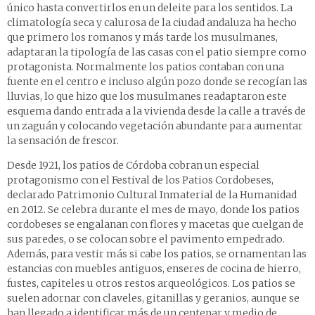
único hasta convertirlos en un deleite para los sentidos. La
climatología seca y calurosa de la ciudad andaluza ha hecho
que primero los romanos y más tarde los musulmanes,
adaptaran la tipología de las casas con el patio siempre como
protagonista. Normalmente los patios contaban con una
fuente en el centro e incluso algún pozo donde se recogían las
lluvias, lo que hizo que los musulmanes readaptaron este
esquema dando entrada a la vivienda desde la calle a través de
un zaguán y colocando vegetación abundante para aumentar
la sensación de frescor.
Desde 1921, los patios de Córdoba cobran un especial
protagonismo con el Festival de los Patios Cordobeses,
declarado Patrimonio Cultural Inmaterial de la Humanidad
en 2012. Se celebra durante el mes de mayo, donde los patios
cordobeses se engalanan con flores y macetas que cuelgan de
sus paredes, o se colocan sobre el pavimento empedrado.
Además, para vestir más si cabe los patios, se ornamentan las
estancias con muebles antiguos, enseres de cocina de hierro,
fustes, capiteles u otros restos arqueológicos. Los patios se
suelen adornar con claveles, gitanillas y geranios, aunque se
han llegado a identificar más de un centenar y medio de