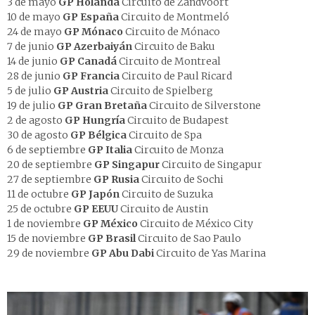
3 de mayo
GP
Holanda
Circuito de Zandvoort
10 de mayo
GP
España
Circuito de Montmeló
24 de mayo
GP
Mónaco
Circuito de Mónaco
7 de junio
GP
Azerbaiyán
Circuito de Baku
14 de junio
GP
Canadá
Circuito de Montreal
28 de junio
GP
Francia
Circuito de Paul Ricard
5 de julio
GP
Austria
Circuito de Spielberg
19 de julio
GP
Gran Bretaña
Circuito de Silverstone
2 de agosto
GP
Hungría
Circuito de Budapest
30 de agosto
GP
Bélgica
Circuito de Spa
6 de septiembre
GP
Italia
Circuito de Monza
20 de septiembre
GP
Singapur
Circuito de Singapur
27 de septiembre
GP
Rusia
Circuito de Sochi
11 de octubre
GP
Japón
Circuito de Suzuka
25 de octubre
GP
EEUU
Circuito de Austin
1 de noviembre
GP
México
Circuito de México City
15 de noviembre
GP
Brasil
Circuito de Sao Paulo
29 de noviembre
GP
Abu Dabi
Circuito de Yas Marina