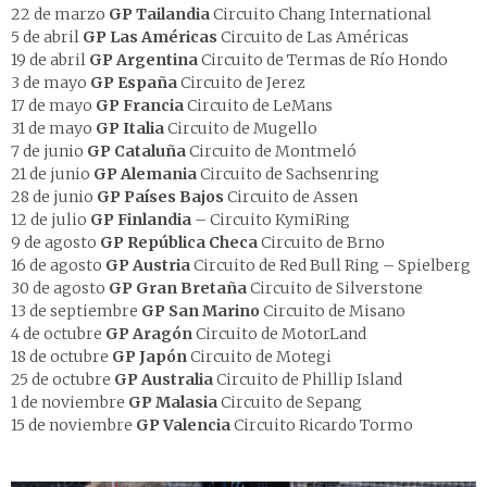
22 de marzo
GP
Tailandia
Circuito Chang International
5 de abril
GP
Las Américas
Circuito de Las Américas
19 de abril
GP
Argentina
Circuito de Termas de Río Hondo
3 de mayo
GP
España
Circuito de Jerez
17 de mayo
GP
Francia
Circuito de LeMans
31 de mayo
GP
Italia
Circuito de Mugello
7 de junio
GP
Cataluña
Circuito de Montmeló
21 de junio
GP
Alemania
Circuito de Sachsenring
28 de junio
GP
Países Bajos
Circuito de Assen
12 de julio
GP Finlandia
– Circuito KymiRing
9 de agosto
GP
República Checa
Circuito de Brno
16 de agosto
GP
Austria
Circuito de Red Bull Ring – Spielberg
30 de agosto
GP
Gran Bretaña
Circuito de Silverstone
13 de septiembre
GP
San Marino
Circuito de Misano
4 de octubre
GP
Aragón
Circuito de MotorLand
18 de octubre
GP
Japón
Circuito de Motegi
25 de octubre
GP
Australia
Circuito de Phillip Island
1 de noviembre
GP
Malasia
Circuito de Sepang
15 de noviembre
GP
Valencia
Circuito Ricardo Tormo