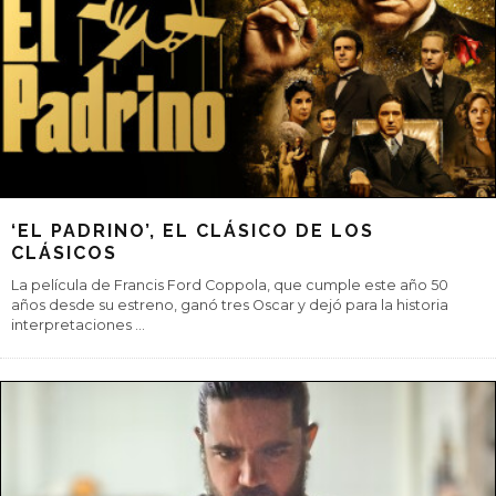
NADAL Y ALCARAZ, ¿POR QUÉ QUEDARSE
CON UNO?
Presente y futuro del tenis español, el murciano es mirado con
lupa pese a sus 19 años recién cumplidos. ¿Es necesario
compararlos? Disfrute
...