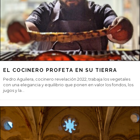
‘EL PADRINO’, EL CLÁSICO DE LOS
CLÁSICOS
La película de Francis Ford Coppola, que cumple este año 50
años desde su estreno, ganó tres Oscar y dejó para la historia
interpretaciones
...