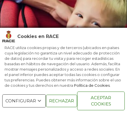
RACE Y GALP HACEN QUE VIAJES MÁS
Cookies en RACE
BARATO
El precio de los carburantes ha alcanzado niveles como nunca
RACE utiliza cookies propias y de terceros (ubicados en países
antes se habían visto en nuestro país, por lo que el RACE y GALP
cuya legislación no garantiza un nivel adecuado de protección
aumentan su de
...
de datos) para recordar tu visita y para recoger estadísticas
basadas en hábitos de navegación del usuario. Además, facilita
mostrar mensajes personalizados y acceso a redes sociales. En
el panel inferior puedes aceptar todas las cookies o configurar
tus preferencias. Puedes obtener más información sobre el uso
de cookies y tus derechos en nuestra
Política de Cookies
.
ACEPTAR
CONFIGURAR
RECHAZAR
COOKIES