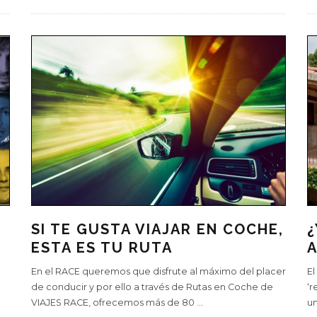
S
SI TE GUSTA VIAJAR EN COCHE,
¿
ESTA ES TU RUTA
En el RACE queremos que disfrute al máximo del placer
El
de conducir y por ello a través de Rutas en Coche de
‘r
VIAJES RACE, ofrecemos más de 80
...
un