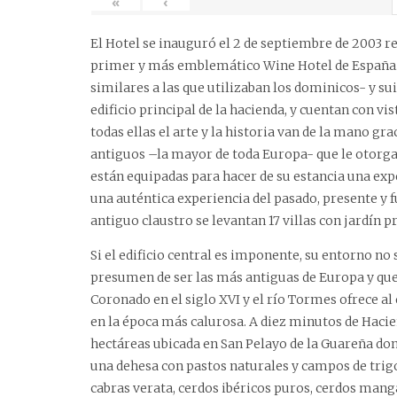
«
‹
El Hotel se inauguró el 2 de septiembre de 2003 r
primer y más emblemático Wine Hotel de España. 
similares a las que utilizaban los dominicos- y sui
edificio principal de la hacienda, y cuentan con vi
todas ellas el arte y la historia van de la mano g
antiguos –la mayor de toda Europa- que le otorga
están equipadas para hacer de su estancia una expe
una auténtica experiencia del pasado, presente y fut
antiguo claustro se levantan 17 villas con jardín
Si el edificio central es imponente, su entorno no
presumen de ser las más antiguas de Europa y que
Coronado en el siglo XVI y el río Tormes ofrece al 
en la época más calurosa. A diez minutos de Hacie
hectáreas ubicada en San Pelayo de la Guareña don
una dehesa con pastos naturales y campos de trigo
cabras verata, cerdos ibéricos puros, cerdos manga