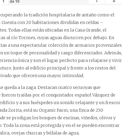
›
»
de
10
ecuperando la tradición hospitalaria de antaño como el
Cuenta con 20 habitaciones divididas en celdas –
tes. Todas ellas están ubicadas en la Casa Grande, el
stas al río Tormes, cuyas aguas discurren por debajo. En
racias a una espectacular colección de armarios provenzales
n un toque de personalidad y rasgo diferenciador. Además,
riencia única y son el lugar perfecto para relajarse y vivir
uro. Junto al edificio principal y frente a los restos del
 privado que ofrecen una mayor intimidad.
 se queda a la zaga. Destacan cuatro secuoyas que
 fueron traídas por el conquistador español Vázquez de
edificio y a sus huéspedes un sonido relajante y un frescor
nda Zorita, está su Organic Farm, una finca de 250
de se prodigan los bosques de encinas, viñedos, olivos y
. Toda la zona está protegida y en el se pueden encontrar
lica, ovejas churras y búfalas de agua.