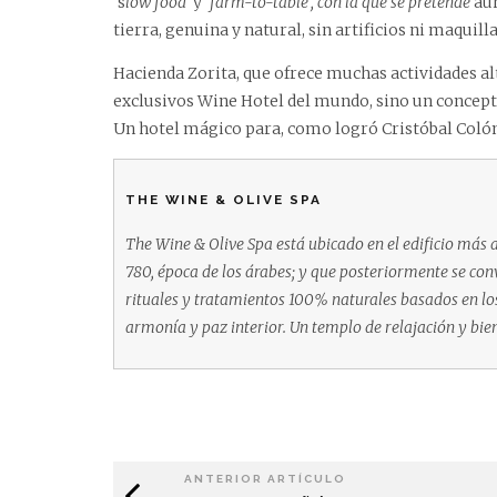
‘s
low food’
y ‘
farm-to-table’, con la que se pretende
aun
tierra, genuina y natural, sin artificios ni maquilla
Hacienda Zorita, que ofrece muchas actividades al
exclusivos Wine Hotel del mundo, sino un concepto
Un hotel mágico para, como logró Cristóbal Colón,
THE WINE & OLIVE SPA
The Wine & Olive Spa está ubicado en el edificio más 
780, época de los árabes; y que posteriormente se con
rituales y tratamientos 100% naturales basados en los 
armonía y paz interior. Un templo de relajación y bien
ANTERIOR ARTÍCULO