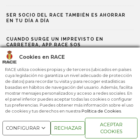
SER SOCIO DEL RACE TAMBIÉN ES AHORRAR
EN TU DÍA A DÍA
CUANDO SURGE UN IMPREVISTO EN
CARRETERA, APP RACE SOS
Cookies en RACE
RACE, BP Y GALP TE ABARATAN LOS VIAJES
RACE utiliza cookies propias y de terceros (ubicados en países
cuya legislación no garantiza un nivel adecuado de protección
de datos) para recordar tu visita y para recoger estadísticas
EL RACE IMPULSA UNA NUEVA FORMA DE
RECUPERAR PUNTOS
basadas en hábitos de navegación del usuario. Además, facilita
mostrar mensajes personalizados y acceso a redes sociales. En
el panel inferior puedes aceptar todas las cookies o configurar
tus preferencias. Puedes obtener más información sobre el uso
de cookies y tus derechos en nuestra
Política de Cookies
.
RACE © 2016
TODOS LOS DERECHOS
ACEPTAR
RESERVADOS
CONFIGURAR
RECHAZAR
COOKIES