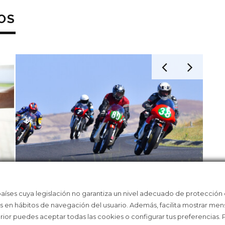
OS
países cuya legislación no garantiza un nivel adecuado de protección
ÁS
EL CIRCUITO DE MADRID JARAMA-
LA 
as en hábitos de navegación del usuario. Además, facilita mostrar men
RACE NO PARA
WE
erior puedes aceptar todas las cookies o configurar tus preferencias.