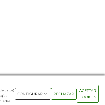
 de datos)
ACEPTAR
VIDA SALVAJE A TRAVÉS DE
EL INTENTO
CONFIGURAR
RECHAZAR
sajes
COOKIES
BCAMS
INTERNET 
 Puedes