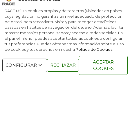
RACE, BP Y GALP TE ABARATAN LOS VIAJES
RACE utiliza cookies propias y de terceros (ubicados en países
cuya legislación no garantiza un nivel adecuado de protección
de datos) para recordar tu visita y para recoger estadísticas
EL RACE IMPULSA UNA NUEVA FORMA DE
RECUPERAR PUNTOS
basadas en hábitos de navegación del usuario. Además, facilita
mostrar mensajes personalizados y acceso a redes sociales. En
el panel inferior puedes aceptar todas las cookies o configurar
tus preferencias. Puedes obtener más información sobre el uso
de cookies y tus derechos en nuestra
Política de Cookies
.
RACE © 2016
TODOS LOS DERECHOS
ACEPTAR
RESERVADOS
CONFIGURAR
RECHAZAR
COOKIES
QUIENES SOMOS
NÚMEROS ANTERIORES
CONTACTO
AVISO LEGAL
POLÍTICA DE COOKIES