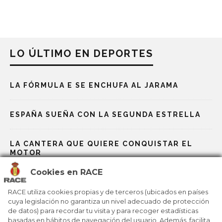
LO ÚLTIMO EN DEPORTES
LA FÓRMULA E SE ENCHUFA AL JARAMA
ESPAÑA SUEÑA CON LA SEGUNDA ESTRELLA
LA CANTERA QUE QUIERE CONQUISTAR EL
MOTOR
Cookies en RACE
LAS BAZAS ESPAÑOLAS EN LOS JJOO DE
MILÁN-CORTINA
RACE utiliza cookies propias y de terceros (ubicados en países
cuya legislación no garantiza un nivel adecuado de protección
de datos) para recordar tu visita y para recoger estadísticas
basadas en hábitos de navegación del usuario. Además, facilita
MILANO CORTINA 2026: UN VIAJE POR 25 JJOO