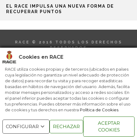
EL RACE IMPULSA UNA NUEVA FORMA DE
RECUPERAR PUNTOS
RACE © 2016
TODOS LOS DERECHOS
RESERVADOS
Cookies en RACE
RACE utiliza cookies propias y de terceros (ubicados en países
cuya legislación no garantiza un nivel adecuado de protección
de datos) para recordar tu visita y para recoger estadísticas
basadas en hábitos de navegación del usuario. Además, facilita
QUIENES SOMOS
NÚMEROS ANTERIORES
mostrar mensajes personalizados y acceso a redes sociales. En
CONTACTO
AVISO LEGAL
el panel inferior puedes aceptar todas las cookies o configurar
POLÍTICA DE COOKIES
tus preferencias. Puedes obtener más información sobre el uso
de cookies y tus derechos en nuestra
Política de Cookies
.
ACEPTAR
CONFIGURAR
RECHAZAR
COOKIES