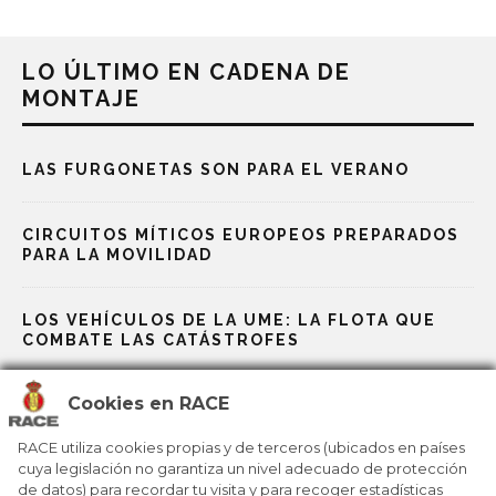
LO ÚLTIMO EN CADENA DE
MONTAJE
LAS FURGONETAS SON PARA EL VERANO
CIRCUITOS MÍTICOS EUROPEOS PREPARADOS
PARA LA MOVILIDAD
LOS VEHÍCULOS DE LA UME: LA FLOTA QUE
COMBATE LAS CATÁSTROFES
Cookies en RACE
LA FÓRMULA E, LABORATORIO PARA LA
INNOVACIÓN ELÉCTRICA DEL FUTURO
RACE utiliza cookies propias y de terceros (ubicados en países
cuya legislación no garantiza un nivel adecuado de protección
de datos) para recordar tu visita y para recoger estadísticas
LOS CONCEPT CAR REDEFINEN LA MOVILIDAD