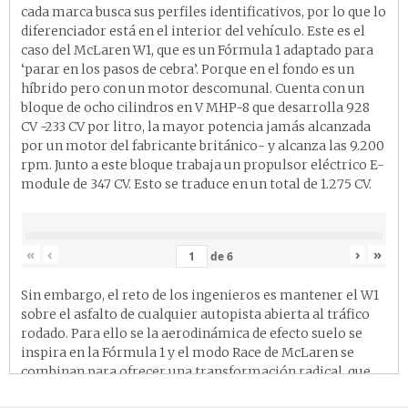
cada marca busca sus perfiles identificativos, por lo que lo
diferenciador está en el interior del vehículo. Este es el
caso del McLaren W1, que es un Fórmula 1 adaptado para
‘parar en los pasos de cebra’. Porque en el fondo es un
híbrido pero con un motor descomunal. Cuenta con un
bloque de ocho cilindros en V MHP-8 que desarrolla 928
CV -233 CV por litro, la mayor potencia jamás alcanzada
por un motor del fabricante británico- y alcanza las 9.200
rpm. Junto a este bloque trabaja un propulsor eléctrico E-
module de 347 CV. Esto se traduce en un total de 1.275 CV.
«
‹
›
»
de
6
Sin embargo, el reto de los ingenieros es mantener el W1
sobre el asfalto de cualquier autopista abierta al tráfico
rodado. Para ello se la aerodinámica de efecto suelo se
inspira en la Fórmula 1 y el modo Race de McLaren se
combinan para ofrecer una transformación radical que
reduce la altura de conducción en 37 mm en la parte