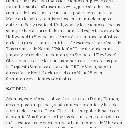
cuentos de hadas. No todos los cuentos empiezan con la
fórmula usual de «Érase una vez…», pero sí todos los
cuentos de hadas nos tocan con el poder de su fantasía.
Mezclan lo bello y lo misterioso en un mundo mágico
entre sueños y realidad. Hollywood y los cuentos de hadas
siempre han desarrollado una amistad especial y este año
Hollywood in Vienna nos acercará a un mundo fantástico,
en la tierra de criaturas míticas. Se escuchará la música de
‘Las crónicas de Narnia’, ‘Mulan’ o ‘Descubriendo nunca
jamás’, y se rendirá un homenaje a Simba, del ‘Rey León’.
Obras maestras de las bandas sonoras, interpretadas por
la Orquesta Sinfónica de la radio ORF de Viena, bajo la
dirección de Keith Lockhart, el coro Neue Wiener
Stimmen y excelentes vocalistas.
%CODE2%
Además, este año se realizará un tributo a Danny Elfman,
un compositor que ha ganado muchos premios y ha sido
nominado a cuatro Oscar. El artista será galardonado con
el premio Max Steiner de logros de cine y entre sus obras
más destacadas se encuentran la banda sonora de ‘Alicia en