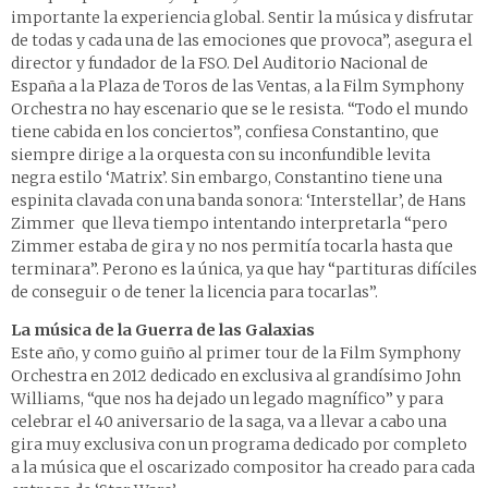
importante la experiencia global. Sentir la música y disfrutar
de todas y cada una de las emociones que provoca”, asegura el
director y fundador de la FSO. Del Auditorio Nacional de
España a la Plaza de Toros de las Ventas, a la Film Symphony
Orchestra no hay escenario que se le resista. “Todo el mundo
tiene cabida en los conciertos”, confiesa Constantino, que
siempre dirige a la orquesta con su inconfundible levita
negra estilo ‘Matrix’. Sin embargo, Constantino tiene una
espinita clavada con una banda sonora: ‘Interstellar’, de Hans
Zimmer que lleva tiempo intentando interpretarla “pero
Zimmer estaba de gira y no nos permitía tocarla hasta que
terminara”. Perono es la única, ya que hay “partituras difíciles
de conseguir o de tener la licencia para tocarlas”.
La música de la Guerra de las Galaxias
Este año, y como guiño al primer tour de la Film Symphony
Orchestra en 2012 dedicado en exclusiva al grandísimo John
Williams, “que nos ha dejado un legado magnífico” y para
celebrar el 40 aniversario de la saga, va a llevar a cabo una
gira muy exclusiva con un programa dedicado por completo
a la música que el oscarizado compositor ha creado para cada