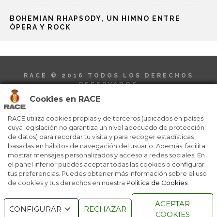
BOHEMIAN RHAPSODY, UN HIMNO ENTRE
ÓPERA Y ROCK
RACE © 2016
TODOS LOS DERECHOS
RESERVADOS
Cookies en RACE
RACE utiliza cookies propias y de terceros (ubicados en países
cuya legislación no garantiza un nivel adecuado de protección
de datos) para recordar tu visita y para recoger estadísticas
basadas en hábitos de navegación del usuario. Además, facilita
QUIENES SOMOS
NÚMEROS ANTERIORES
mostrar mensajes personalizados y acceso a redes sociales. En
CONTACTO
AVISO LEGAL
el panel inferior puedes aceptar todas las cookies o configurar
POLÍTICA DE COOKIES
tus preferencias. Puedes obtener más información sobre el uso
de cookies y tus derechos en nuestra
Política de Cookies
.
ACEPTAR
CONFIGURAR
RECHAZAR
COOKIES