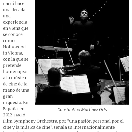
nació hace
una década
una
experiencia
en Viena que
se conoce
como
Hollywood
in Vienna,
con la que se
pretende
homenajear
a la música
de cine de la
mano de una
gran
orquesta. En
España, en
Constantino Martínez Orts
2012, nació
Film Symphony Orchestra, por “una pasión personal por el
cine y la música de cine”, señala su internacionalmente