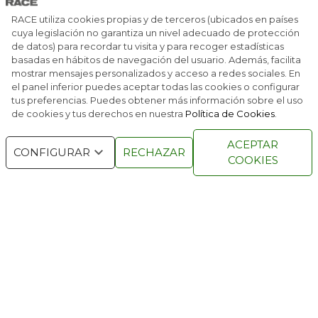
DESCUBRIR LA PODEROSA VARSOVIA
RACE utiliza cookies propias y de terceros (ubicados en países
cuya legislación no garantiza un nivel adecuado de protección
de datos) para recordar tu visita y para recoger estadísticas
REPÚBLICA DOMINICANA, LA REINA CARIBEÑA
basadas en hábitos de navegación del usuario. Además, facilita
mostrar mensajes personalizados y acceso a redes sociales. En
el panel inferior puedes aceptar todas las cookies o configurar
tus preferencias. Puedes obtener más información sobre el uso
de cookies y tus derechos en nuestra
Política de Cookies
.
RACE © 2016
TODOS LOS DERECHOS
ACEPTAR
RESERVADOS
CONFIGURAR
RECHAZAR
COOKIES
QUIENES SOMOS
NÚMEROS ANTERIORES
CONTACTO
AVISO LEGAL
POLÍTICA DE COOKIES