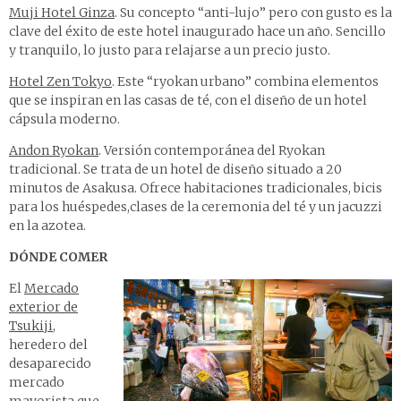
Muji Hotel Ginza
. Su concepto “anti-lujo” pero con gusto es la
clave del éxito de este hotel inaugurado hace un año. Sencillo
y tranquilo, lo justo para relajarse a un precio justo.
Hotel Zen Tokyo
. Este “ryokan urbano” combina elementos
que se inspiran en las casas de té, con el diseño de un hotel
cápsula moderno.
Andon Ryokan
. Versión contemporánea del Ryokan
tradicional. Se trata de un hotel de diseño situado a 20
minutos de Asakusa. Ofrece habitaciones tradicionales, bicis
para los huéspedes,clases de la ceremonia del té y un jacuzzi
en la azotea.
DÓNDE COMER
El
Mercado
exterior de
Tsukiji
,
heredero del
desaparecido
mercado