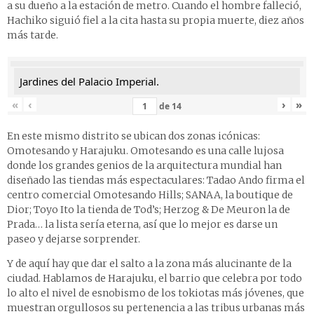
a su dueño a la estación de metro. Cuando el hombre falleció,
Hachiko siguió fiel a la cita hasta su propia muerte, diez años
más tarde.
Jardines del Palacio Imperial.
«
‹
›
»
de
14
En este mismo distrito se ubican dos zonas icónicas:
Omotesando y Harajuku. Omotesando es una calle lujosa
donde los grandes genios de la arquitectura mundial han
diseñado las tiendas más espectaculares: Tadao Ando firma el
centro comercial Omotesando Hills; SANAA, la boutique de
Dior; Toyo Ito la tienda de Tod’s; Herzog & De Meuron la de
Prada… la lista sería eterna, así que lo mejor es darse un
paseo y dejarse sorprender.
Y de aquí hay que dar el salto a la zona más alucinante de la
ciudad. Hablamos de Harajuku, el barrio que celebra por todo
lo alto el nivel de esnobismo de los tokiotas más jóvenes, que
muestran orgullosos su pertenencia a las tribus urbanas más