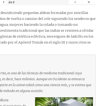
›
»
de
9
an descubriendo pequeñas aldeas formadas por sencillas
iños de vuelta o camino del cole siguiendo los senderos que
a agua; mujeres haciendo la colada o tomando un
 vestimenta tradicional que las indias se resisten a olvidar
glesias de estética ecléctica, merengues de ladrillo en los
cado por el Apóstol Tomás en el siglo III y cuyos ritos se
ito, es una de las técnicas de medicina tradicional cuya
ca, es decir, hace milenios. Aunque en Occidente se enmarca
imparte en la universidad como una ciencia más, y se estima que
o de método en alguna ocasión.
dicos
n el principio de