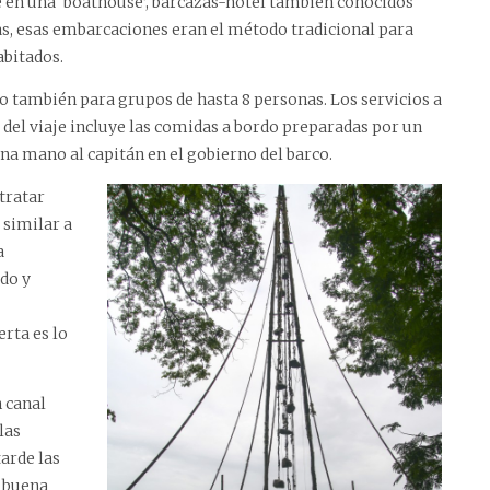
e en una ‘boathouse’, barcazas-hotel también conocidos
as, esas embarcaciones eran el método tradicional para
abitados.
ro también para grupos de hasta 8 personas. Los servicios a
 del viaje incluye las comidas a bordo preparadas por un
una mano al capitán en el gobierno del barco.
tratar
 similar a
a
do y
erta es lo
n canal
las
arde las
a buena