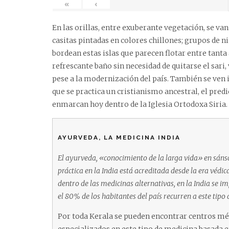
«
‹
En las orillas, entre exuberante vegetación, se v
casitas pintadas en colores chillones; grupos de n
bordean estas islas que parecen flotar entre tant
refrescante baño sin necesidad de quitarse el sari,
pese a la modernización del país. También se ven i
que se practica un cristianismo ancestral, el predi
enmarcan hoy dentro de la Iglesia Ortodoxa Siria.
AYURVEDA, LA MEDICINA INDIA
El ayurveda, «conocimiento de la larga vida» en sánscr
práctica en la India está acreditada desde la era védi
dentro de las medicinas alternativas, en la India se 
el 80% de los habitantes del país recurren a este tip
Por toda Kerala se pueden encontrar centros mé
especializados en este tipo de medicina basada e