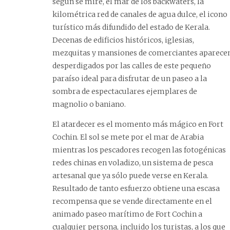
según se mire, el mar de los backwaters, la
kilométrica red de canales de agua dulce, el icono
turístico más difundido del estado de Kerala.
Decenas de edificios históricos, iglesias,
mezquitas y mansiones de comerciantes aparece
desperdigados por las calles de este pequeño
paraíso ideal para disfrutar de un paseo a la
sombra de espectaculares ejemplares de
magnolio o baniano.
El atardecer es el momento más mágico en Fort
Cochin. El sol se mete por el mar de Arabia
mientras los pescadores recogen las fotogénicas
redes chinas en voladizo, un sistema de pesca
artesanal que ya sólo puede verse en Kerala.
Resultado de tanto esfuerzo obtiene una escasa
recompensa que se vende directamente en el
animado paseo marítimo de Fort Cochin a
cualquier persona, incluido los turistas, a los que