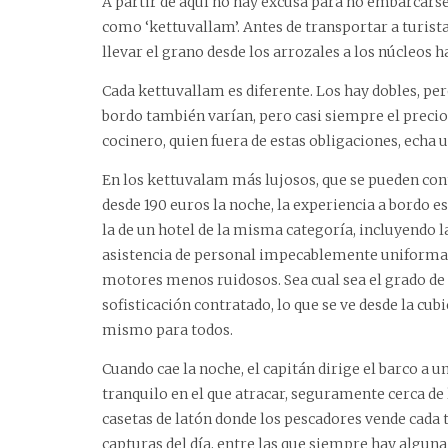
A partir de aquí no hay excusa para no embarcars
como ‘kettuvallam’. Antes de transportar a turist
llevar el grano desde los arrozales a los núcleos h
Cada kettuvallam es diferente. Los hay dobles, pe
bordo también varían, pero casi siempre el precio
cocinero, quien fuera de estas obligaciones, echa 
En los kettuvalam más lujosos, que se pueden con
desde 190 euros la noche, la experiencia a bordo es
la de un hotel de la misma categoría, incluyendo l
asistencia de personal impecablemente uniforma
motores menos ruidosos. Sea cual sea el grado de
sofisticación contratado, lo que se ve desde la cubi
mismo para todos.
Cuando cae la noche, el capitán dirige el barco a u
tranquilo en el que atracar, seguramente cerca de 
casetas de latón donde los pescadores vende cada t
capturas del día, entre las que siempre hay algun