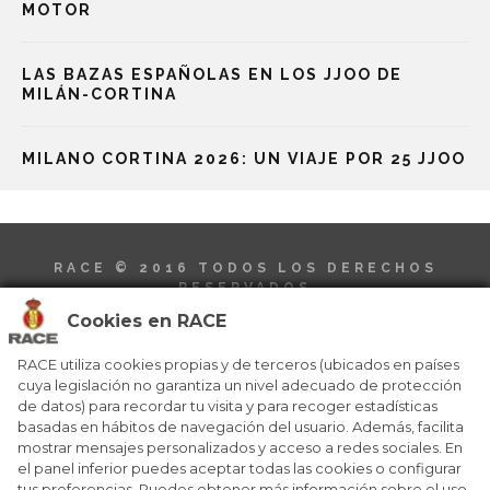
MOTOR
LAS BAZAS ESPAÑOLAS EN LOS JJOO DE
MILÁN-CORTINA
MILANO CORTINA 2026: UN VIAJE POR 25 JJOO
RACE © 2016
TODOS LOS DERECHOS
RESERVADOS
Cookies en RACE
RACE utiliza cookies propias y de terceros (ubicados en países
cuya legislación no garantiza un nivel adecuado de protección
de datos) para recordar tu visita y para recoger estadísticas
basadas en hábitos de navegación del usuario. Además, facilita
QUIENES SOMOS
NÚMEROS ANTERIORES
mostrar mensajes personalizados y acceso a redes sociales. En
CONTACTO
AVISO LEGAL
el panel inferior puedes aceptar todas las cookies o configurar
POLÍTICA DE COOKIES
tus preferencias. Puedes obtener más información sobre el uso