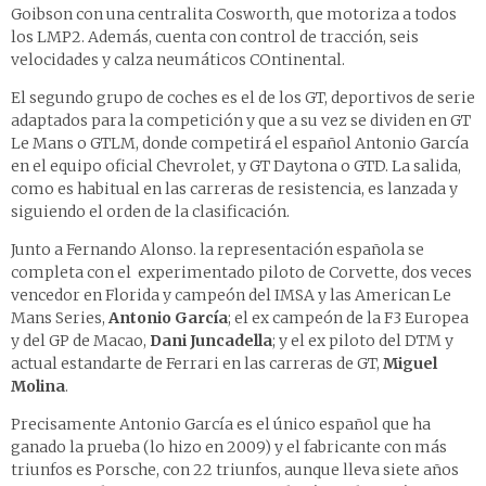
Goibson con una centralita Cosworth, que motoriza a todos
los LMP2. Además, cuenta con control de tracción, seis
velocidades y calza neumáticos COntinental.
El segundo grupo de coches es el de los GT, deportivos de serie
adaptados para la competición y que a su vez se dividen en GT
Le Mans o GTLM, donde competirá el español Antonio García
en el equipo oficial Chevrolet, y GT Daytona o GTD. La salida,
como es habitual en las carreras de resistencia, es lanzada y
siguiendo el orden de la clasificación.
Junto a Fernando Alonso. la representación española se
completa con el experimentado piloto de Corvette, dos veces
vencedor en Florida y campeón del IMSA y las American Le
Mans Series,
Antonio García
; el ex campeón de la F3 Europea
y del GP de Macao,
Dani Juncadella
; y el ex piloto del DTM y
actual estandarte de Ferrari en las carreras de GT,
Miguel
Molina
.
Precisamente Antonio García es el único español que ha
ganado la prueba (lo hizo en 2009) y el fabricante con más
triunfos es Porsche, con 22 triunfos, aunque lleva siete años