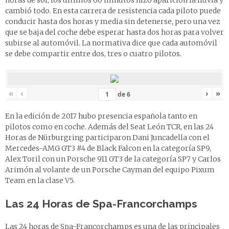
horas de sol, los últimos 60 minutos hizo aparición la lluvia y
cambió todo. En esta carrera de resistencia cada piloto puede
conducir hasta dos horas y media sin detenerse, pero una vez
que se baja del coche debe esperar hasta dos horas para volver
subirse al automóvil. La normativa dice que cada automóvil
se debe compartir entre dos, tres o cuatro pilotos.
«
‹
›
»
de
6
En la edición de 2017 hubo presencia española tanto en
pilotos como en coche. Además del Seat León TCR, en las 24
Horas de Nürburgring participaron Dani Juncadella con el
Mercedes-AMG GT3 #4 de Black Falcon en la categoría SP9,
Alex Toril con un Porsche 911 GT3 de la categoría SP7 y Carlos
Arimón al volante de un Porsche Cayman del equipo Pixum
Team en la clase V5.
Las
24 Horas de
Spa-Francorchamps
Las 24 horas de Spa-Francorchamps es una de las principales