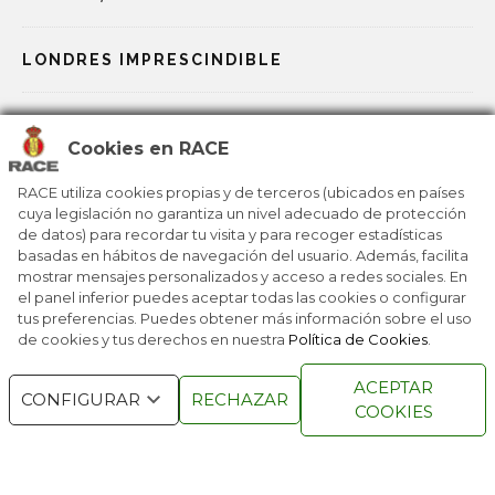
LONDRES IMPRESCINDIBLE
LA AVENTURA DE KENIA Y EL LAGO TURKANA
Cookies en RACE
DESCUBRIR LA PODEROSA VARSOVIA
RACE utiliza cookies propias y de terceros (ubicados en países
cuya legislación no garantiza un nivel adecuado de protección
de datos) para recordar tu visita y para recoger estadísticas
REPÚBLICA DOMINICANA, LA REINA CARIBEÑA
basadas en hábitos de navegación del usuario. Además, facilita
mostrar mensajes personalizados y acceso a redes sociales. En
el panel inferior puedes aceptar todas las cookies o configurar
tus preferencias. Puedes obtener más información sobre el uso
de cookies y tus derechos en nuestra
Política de Cookies
.
RACE © 2016
TODOS LOS DERECHOS
ACEPTAR
RESERVADOS
CONFIGURAR
RECHAZAR
COOKIES