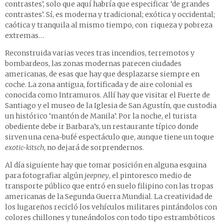
contrastes’, solo que aquí habría que especificar ‘de grandes
contrastes’. Sí, es moderna y tradicional; exótica y occidental;
caótica y tranquila al mismo tiempo, con riqueza y pobreza
extremas…
Reconstruida varias veces tras incendios, terremotos y
bombardeos, las zonas modernas parecen ciudades
americanas, de esas que hay que desplazarse siempre en
coche. La zona antigua, fortificada y de aire colonial es
conocida como Intramuros. Allí hay que visitar el Fuerte de
Santiago y el museo de la Iglesia de San Agustín, que custodia
un histórico ‘mantón de Manila’. Por la noche, el turista
obediente debe ir Barbara’s, un restaurante típico donde
sirven una cena-bufé espectáculo que, aunque tiene un toque
exotic-kitsch
, no dejará de sorprendernos.
Al día siguiente hay que tomar posición en alguna esquina
para fotografiar algún
jeepney
, el pintoresco medio de
transporte público que entró en suelo filipino con las tropas
americanas de la Segunda Guerra Mundial. La creatividad de
los lugareños recicló los vehículos militares pintándolos con
colores chillones y tuneándolos con todo tipo estrambóticos