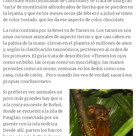
Chocolate Hills (Montañas de Chocolate). Se trata de una gran
‘tarta’ de montículos alfombrados de hierba que se pierden en
la lejanía, y que en los meses secos (de febrero a julio) se tiñen
de color tostado, que les da ese aspecto de color chocolate.
La ruta continúa por la Reserva de Tarseros. Los tarseros son
unos curiosos animales de aspecto tierno y que casi caben en
la palma de la mano. Llevan en el planeta 45 millones de años
y, según la clasificación taxonómica, pertenecen al orden de
los primates. El guía trata de describirlos: «Tienen los ojos
como un búho, las orejas como un murciélago, las manos
prensiles como un mono, ventosas en los dedos como una
rana, cola de ratón… Pero cuando los vea de verdad, sacará sus
propias conclusiones».
Si prefieres ver animales un
poco más grandes hay que ir
a la costa suroeste de Bohol,
donde se encuentra la isla de
Panglao, conectada por un
puente con la isla nodriza.
Desde allí, parten los barcos