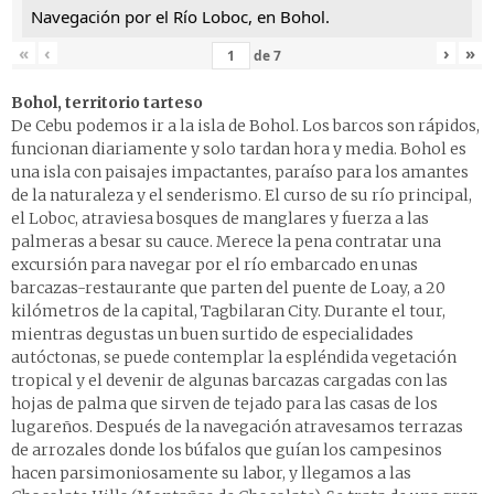
Navegación por el Río Loboc, en Bohol.
«
‹
›
»
de
7
Bohol, territorio tarteso
De Cebu podemos ir a la isla de Bohol. Los barcos son rápidos,
funcionan diariamente y solo tardan hora y media. Bohol es
una isla con paisajes impactantes, paraíso para los amantes
de la naturaleza y el senderismo. El curso de su río principal,
el Loboc, atraviesa bosques de manglares y fuerza a las
palmeras a besar su cauce. Merece la pena contratar una
excursión para navegar por el río embarcado en unas
barcazas-restaurante que parten del puente de Loay, a 20
kilómetros de la capital, Tagbilaran City. Durante el tour,
mientras degustas un buen surtido de especialidades
autóctonas, se puede contemplar la espléndida vegetación
tropical y el devenir de algunas barcazas cargadas con las
hojas de palma que sirven de tejado para las casas de los
lugareños. Después de la navegación atravesamos terrazas
de arrozales donde los búfalos que guían los campesinos
hacen parsimoniosamente su labor, y llegamos a las