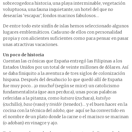
sobrecogedora historia, una playa interminable, vegetación
voluptuosa, una fauna inquietante, un hotel del que no
desearías ‘escapar’, fondos marinos fabulosos…
De entre todo este sinfín de islas hemos seleccionado algunos
lugares emblemáticos. Cada uno de ellos con personalidad
propia y con alicientes suficientes como para pensar en pasar
unas atractivas vacaciones.
Un poco de historia
Cuentan las crónicas que España entregó las Filipinas a los
Estados Unidos por un total de veinte millones de dólares. Así
se daba finiquito a la aventura de tres siglos de colonización
hispana. Después del desahucio lo que quedó allí de España
fue muy poco… ¡o mucho! (según se mire): un catolicismo
fundamentalista (que aun perdura), unas pocas palabras
referidas a la pitanza, como
kutsara
(cuchara),
kutsilyo
(cuchillo),
baso
(vaso) y
tinidór
(tenedor)… y el buen hacer en la
cocina con la técnica del
adobo
, que aquí se ha convertido en
el nombre de un plato donde la carne o el marisco se marinan
(o adoban) en vinagre y ajo.