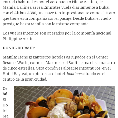
entrada habitual es por el aeropuerto Ninoy Aquino, de
Manila. La línea aérea
Emirates
vuela diariamente a Dubai
con el Airbus A380, una nave tan impresionante como el trato
que tiene esta compañía con el pasaje. Desde Dubai el vuelo
prosigue hasta Manila con la misma compañía.
Los vuelos internos son operados por la compañía nacional
Philippine Airlines
.
DÓNDE DORMIR:
Manila:
Tiene gigantescos hoteles agrupados en el Center
Resorts World, como el
Maxims
o el
Sofitel
, una obra maestra
de cinco estrellas. Otra opción es alojarse Intramuros, en el
Hotel Bayleaf
, un pintoresco hotel-
boutique
situado en el
centro de la gran ciudad.
Ce
bú:
El
Ho
tel
Ma