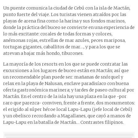
Un puente comunica la ciudad de Cebú con la isla de Mactán,
punto fuerte del viaje. Los turistas vienen atraídos por las
playas de arena fina como la harina y sus fondos marinos,
donde la práctica del buceo se convierte en una experiencia de
lo más excitante: corales de todas formas y colores,
anémonas rojas, estrellas de mar azules, peces mariposa,
tortugas gigantes, caballitos de mar…, y para los que se
atrevan a bajar más hondo, tiburones.
La mayoría de los resorts en los que se puede contratar las
excursiones a los lugares de buceo están en Mactán; así que
un recomendable plan puede ser: mañanas de snórquel y
relax en la playa de Nalusan, enclave paradisíaco con buena
oferta gastronómica marinera; y tardes de paseo cultural por
Mactán. En el centro de la isla hay una plaza en la que -por
raro que parezca- conviven, frente a frente, dos monumentos:
el erigido al súper héroe local Lapu-Lapu (jefe local de Cebú)
y un obelisco recordando a Magallanes, que cayó a manos de
Lapu-Lapu en la batalla de Mactán… Contrastes filipinos.