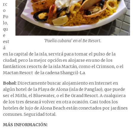
rc
o
Po
lo
,
qu
e
‘Paella cubana’ en el Be Resort.
est
á
en la capital de la isla, servirá para tomar el pulso de la
ciudad; pero la mejor opción es alojarse en uno de los
fantásticos resorts de la isla Mactán, como el
Crimson
, o el
Mactan Resort de la cadena
Shangril-La
.
Bohol:
Directamente buscar alojamiento en Internet en
algún hotel de la Playa de Alona (isla de Panglao), que puede
ser el
Mithi
, el
Bluewater
, o el
Be Grand Resort
. A cualquiera
de los tres deseará volver en otra ocasión. Casi todos los
hoteles de lujo de Alona Beach están conectados por jardines
comunes. Seguridad total.
MÁS INFORMACIÓN: