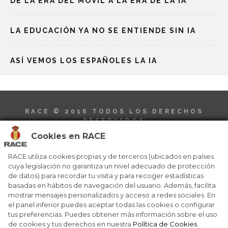
DE LA ERA DEL MÓVIL A LA ERA DE LA IA
LA EDUCACIÓN YA NO SE ENTIENDE SIN IA
ASÍ VEMOS LOS ESPAÑOLES LA IA
RACE © 2016
TODOS LOS DERECHOS
RESERVADOS
Cookies en RACE
RACE utiliza cookies propias y de terceros (ubicados en países
cuya legislación no garantiza un nivel adecuado de protección
de datos) para recordar tu visita y para recoger estadísticas
basadas en hábitos de navegación del usuario. Además, facilita
QUIENES SOMOS
NÚMEROS ANTERIORES
mostrar mensajes personalizados y acceso a redes sociales. En
CONTACTO
AVISO LEGAL
el panel inferior puedes aceptar todas las cookies o configurar
POLÍTICA DE COOKIES
tus preferencias. Puedes obtener más información sobre el uso
de cookies y tus derechos en nuestra
Política de Cookies
.