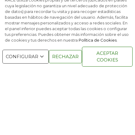
RACE utiliza cookies propias y de terceros (ubicados en países
cuya legislación no garantiza un nivel adecuado de protección
de datos) para recordar tu visita y para recoger estadísticas
EL RACE IMPULSA UNA NUEVA FORMA DE
basadas en hábitos de navegación del usuario. Además, facilita
RECUPERAR PUNTOS
mostrar mensajes personalizados y acceso a redes sociales. En
el panel inferior puedes aceptar todas las cookies o configurar
tus preferencias. Puedes obtener más información sobre el uso
de cookies y tus derechos en nuestra
Política de Cookies
.
RACE © 2016
TODOS LOS DERECHOS
ACEPTAR
RESERVADOS
CONFIGURAR
RECHAZAR
COOKIES
QUIENES SOMOS
NÚMEROS ANTERIORES
CONTACTO
AVISO LEGAL
POLÍTICA DE COOKIES