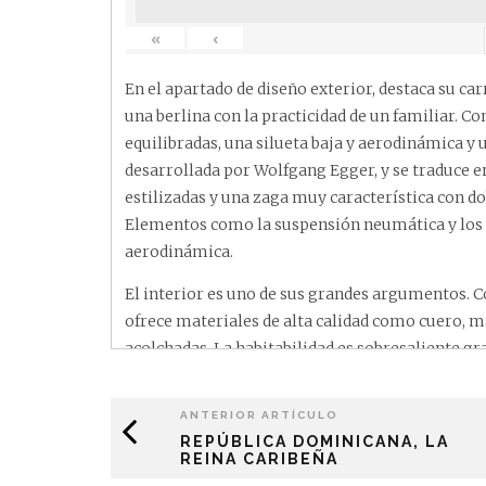
«
‹
En el apartado de diseño exterior, destaca su car
una berlina con la practicidad de un familiar. C
equilibradas, una silueta baja y aerodinámica y 
desarrollada por Wolfgang Egger, y se traduce en
estilizadas y una zaga muy característica con d
Elementos como la suspensión neumática y los de
aerodinámica.
El interior es uno de sus grandes argumentos. 
ofrece materiales de alta calidad como cuero, m
acolchadas. La habitabilidad es sobresaliente gra
Cell-to-Body, que integra la batería en la estruc
ventilación y calefacción en ambas filas, ilumi
ANTERIOR ARTÍCULO
detalles exclusivos como una pequeña nevera. El 
REPÚBLICA DOMINICANA, LA
además cuenta con otro compartimento delantero
REINA CARIBEÑA