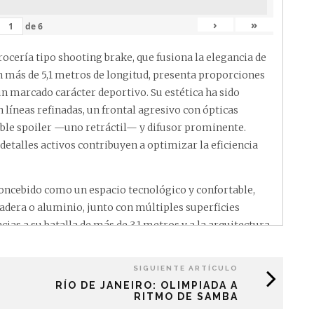
›
»
de
6
rocería tipo shooting brake, que fusiona la elegancia de
on más de 5,1 metros de longitud, presenta proporciones
un marcado carácter deportivo. Su estética ha sido
 líneas refinadas, un frontal agresivo con ópticas
oble spoiler —uno retráctil— y difusor prominente.
talles activos contribuyen a optimizar la eficiencia
Concebido como un espacio tecnológico y confortable,
adera o aluminio, junto con múltiples superficies
cias a su batalla de más de 3,1 metros y a la arquitectura
tura. Incorpora asientos eléctricos con masaje,
nación ambiental configurable, techo panorámico y
SIGUIENTE ARTÍCULO
maletero tiene una capacidad de hasta 1.680 litros, y
RÍO DE JANEIRO: OLIMPIADA A
 en la versión eléctrica.
RITMO DE SAMBA