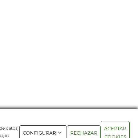
 de datos)
ACEPTAR
NUEVA GENERACIÓN DE
LA PRIMER
CONFIGURAR
RECHAZAR
sajes
COOKIES
RABLES ES INVISIBLE
AVIACIÓN 