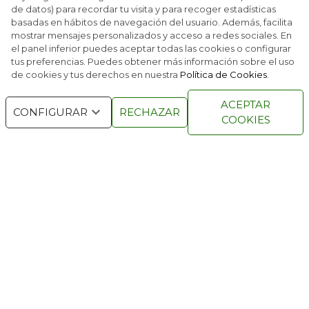
de datos) para recordar tu visita y para recoger estadísticas
Podemos disfrutar del Hyundai Staria desde 49.390 euros.
basadas en hábitos de navegación del usuario. Además, facilita
ESTE OTOÑO SERÁN TENDENCIA
mostrar mensajes personalizados y acceso a redes sociales. En
el panel inferior puedes aceptar todas las cookies o configurar
tus preferencias. Puedes obtener más información sobre el uso
de cookies y tus derechos en nuestra
Política de Cookies
.
RACE © 2016
TODOS LOS DERECHOS
ACEPTAR
RESERVADOS
CONFIGURAR
RECHAZAR
COOKIES
QUIENES SOMOS
NÚMEROS ANTERIORES
CONTACTO
AVISO LEGAL
POLÍTICA DE COOKIES