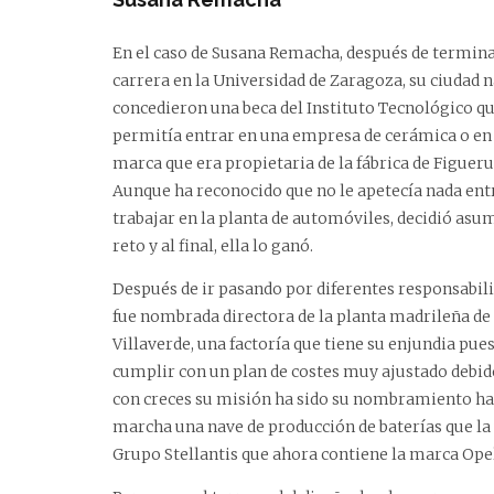
En el caso de Susana Remacha, después de termina
carrera en la Universidad de Zaragoza, su ciudad na
concedieron una beca del Instituto Tecnológico qu
permitía entrar en una empresa de cerámica o en
marca que era propietaria de la fábrica de Figueru
Aunque ha reconocido que no le apetecía nada ent
trabajar en la planta de automóviles, decidió asum
reto y al final, ella lo ganó.
Después de ir pasando por diferentes responsabili
fue nombrada directora de la planta madrileña de
Villaverde, una factoría que tiene su enjundia pue
cumplir con un plan de costes muy ajustado debid
con creces su misión ha sido su nombramiento hac
marcha una nave de producción de baterías que la 
Grupo Stellantis que ahora contiene la marca Opel