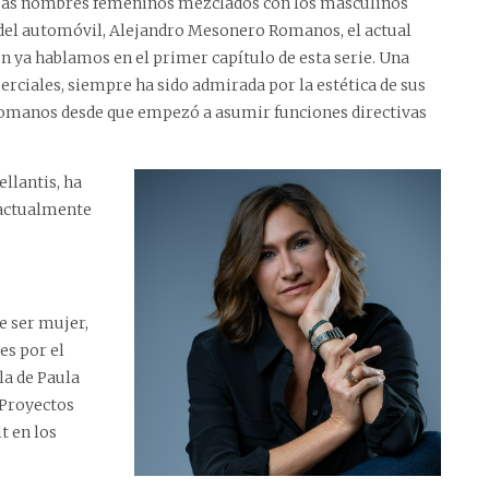
 más nombres femeninos mezclados con los masculinos
r del automóvil, Alejandro Mesonero Romanos, el actual
en ya hablamos en el primer capítulo de esta serie. Una
ciales, siempre ha sido admirada por la estética de sus
Romanos desde que empezó a asumir funciones directivas
llantis, ha
 actualmente
e ser mujer,
es por el
la de Paula
 Proyectos
t en los