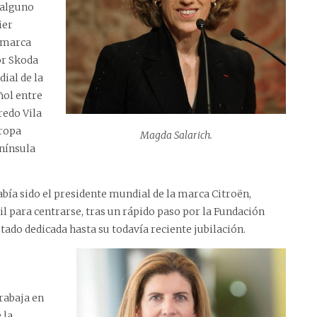
 alguno
ier
a marca
or Skoda
ial de la
ñol entre
redo Vila
uropa
Magda Salarich.
enínsula
había sido el presidente mundial de la marca Citroën,
l para centrarse, tras un rápido paso por la Fundación
tado dedicada hasta su todavía reciente jubilación.
rabaja en
 la