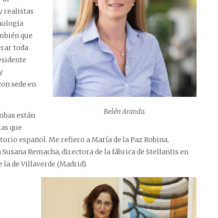
 realistas
nología
ambién que
erar toda
esidente
y
con sede en
Belén Aranda.
Ambas están
las que
itorio español. Me refiero a María de la Paz Robina,
 Susana Remacha, directora de la fábrica de Stellantis en
 la de Villaverde (Madrid).