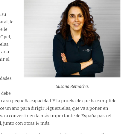
 su
tal, le
e le
 Opel,
elas.
rar a
ir el
dades,
Susana Remacha.
s debe
o a su pequeña capacidad. Y la prueba de que ha cumplido
e un año para dirigir Figueruelas, que va a poner en
va a convertir en la más importante de España para el
, junto con otras 14 más.