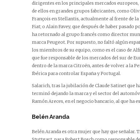
dirigentes en los principales mercados europeos,
de ellos en grandes grupos fabricantes, como Oliv
François en Stellantis, actualmente al frente de l
Fiat; o Alain Favey, que después de haber pasado p
ha retornado al grupo francés como director mund
marca Peugeot. Por supuesto, no faltó algún espa
los miembros de su equipo, como es el caso de Alf
que fue responsable de los mercados del sur de E
dentro de la marca Citroën, antes de volver a la P
Ibérica para controlar España y Portugal.
Salarich, tras la jubilación de Claude Satinet que 
terminó dejando la marca y el sector del automóvi
Ramón Areces, en el negocio bancario, al que ha es
Belén Aranda
Belén Aranda es otra mujer que hay que señalar. T
Stuttgart, para Robert Bosch como responsable de