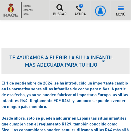
Nunca
estarás
MENÚ
solo
BUSCAR
AYUDA
TE AYUDAMOS A ELEGIR LA SILLA INFANTIL
MÁS ADECUADA PARA TU HIJO
El 1 de septiembre de 2024, se ha introducido un importante cambio
en la normativa sobre sillas infantiles de coche para niños. A partir
de esa fecha, ya no se pueden fabricar ni importar a Europa las sillas
infantiles R44 (Reglamento ECE R44), y tampoco se pueden vender
en ningún país miembro.
Desde ahora, solo se pueden adquirir en España las sillas infantiles
que cumplen con el reglamento R129, también conocido como i-
Size.
Los consumidores pueden seguir utilizando sillas R44 más allá