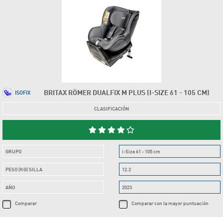
BRITAX RÖMER DUALFIX M PLUS (I-SIZE 61 - 105 CM)
ISOFIX
CLASIFICACIÓN
GRUPO
i-Size 61 - 105 cm
PESO (KG) SILLA
12.2
AÑO
2023
Comparar
Comparar con la mayor puntuación