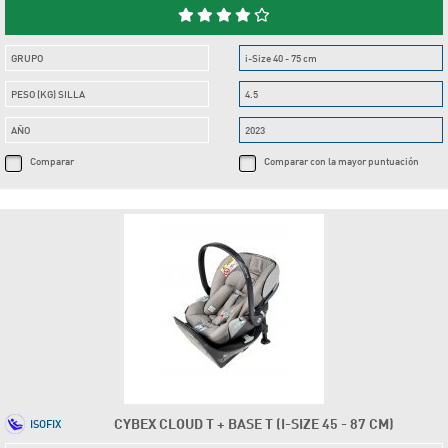
GRUPO
i-Size 40 - 75 cm
PESO (KG) SILLA
4.5
AÑO
2023
Comparar
Comparar con la mayor puntuación
CYBEX CLOUD T + BASE T (I-SIZE 45 - 87 CM)
ISOFIX