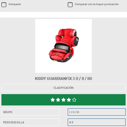
Comparar
Comparar con la mayor puntuación
KIDDY GUARDIANFIX 3 (I / II / III)
CLASIFICACIÓN
GRUPO
I / II / III
PESO (KG) SILLA
8.5