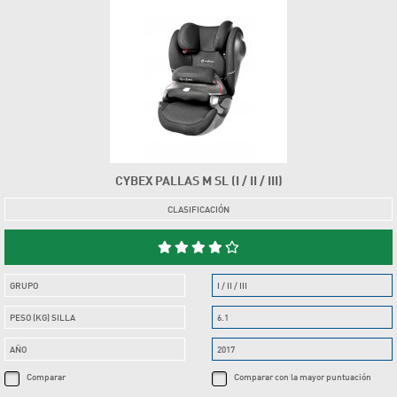
CYBEX PALLAS M SL (I / II / III)
CLASIFICACIÓN
GRUPO
I / II / III
PESO (KG) SILLA
6.1
AÑO
2017
Comparar
Comparar con la mayor puntuación