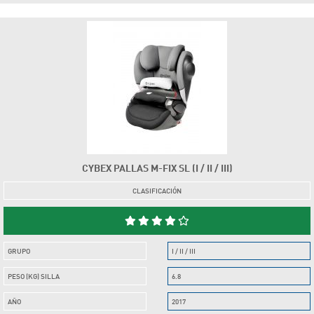
CYBEX PALLAS M-FIX SL (I / II / III)
CLASIFICACIÓN
GRUPO
I / II / III
PESO (KG) SILLA
6.8
AÑO
2017