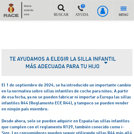
Nunca
estarás
MENÚ
solo
BUSCAR
AYUDA
TE AYUDAMOS A ELEGIR LA SILLA INFANTIL
MÁS ADECUADA PARA TU HIJO
El 1 de septiembre de 2024, se ha introducido un importante cambio
en la normativa sobre sillas infantiles de coche para niños. A partir
de esa fecha, ya no se pueden fabricar ni importar a Europa las sillas
infantiles R44 (Reglamento ECE R44), y tampoco se pueden vender
en ningún país miembro.
Desde ahora, solo se pueden adquirir en España las sillas infantiles
que cumplen con el reglamento R129, también conocido como i-
Size.
Los consumidores pueden seguir utilizando sillas R44 más allá