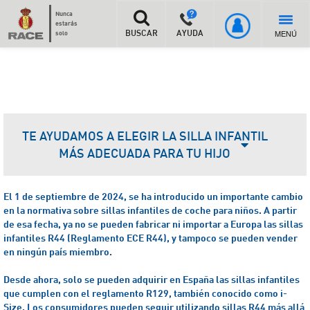
Nunca
estarás
MENÚ
solo
BUSCAR
AYUDA
TE AYUDAMOS A ELEGIR LA SILLA INFANTIL
MÁS ADECUADA PARA TU HIJO
El 1 de septiembre de 2024, se ha introducido un importante cambio
en la normativa sobre sillas infantiles de coche para niños. A partir
de esa fecha, ya no se pueden fabricar ni importar a Europa las sillas
infantiles R44 (Reglamento ECE R44), y tampoco se pueden vender
en ningún país miembro.
Desde ahora, solo se pueden adquirir en España las sillas infantiles
que cumplen con el reglamento R129, también conocido como i-
Size.
Los consumidores pueden seguir utilizando sillas R44 más allá